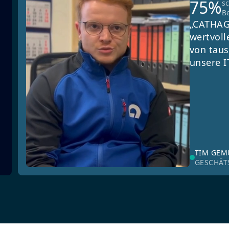
75%
s
B
„CATHAG
wertvoll
von taus
unsere I
TIM GE
GESCHÄT