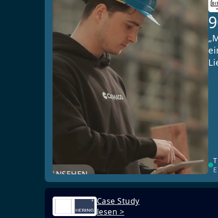
„M
ei
Li
T
E
JETZT ANSEHEN
Case Study
lesen >