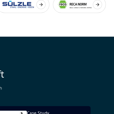
t
h
Case Study