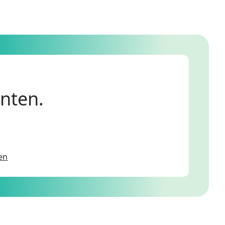
anten.
en