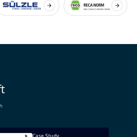
t
h
Case Study