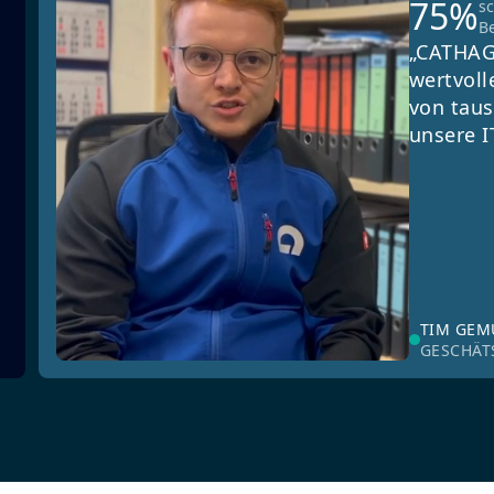
75%
s
B
„CATHAG
wertvoll
von taus
unsere I
TIM GE
GESCHÄT