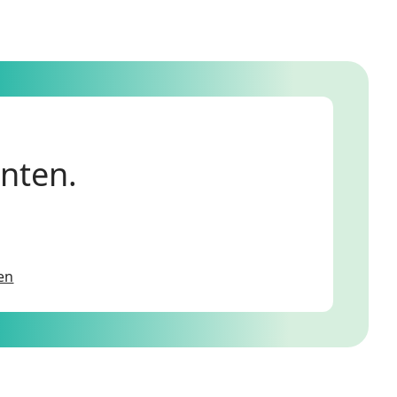
anten.
en