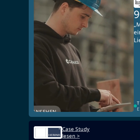
„M
ei
Li
T
E
JETZT ANSEHEN
Case Study
lesen >