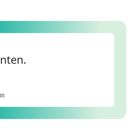
anten.
en