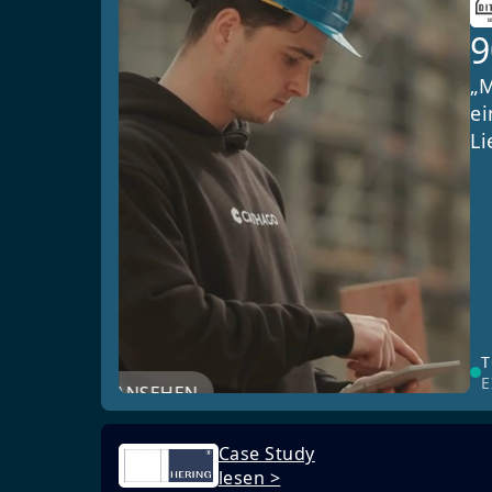
„M
ei
Li
T
E
JETZT ANSEHEN
Case Study
lesen >