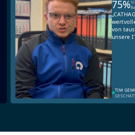
75%
s
B
„CATHAG
wertvoll
von taus
unsere I
TIM GE
GESCHÄT