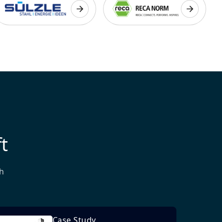
t
h
Case Study