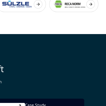
t
h
Case Study