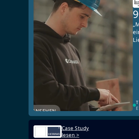
„M
ei
Li
T
E
JETZT ANSEHEN
Case Study
lesen >