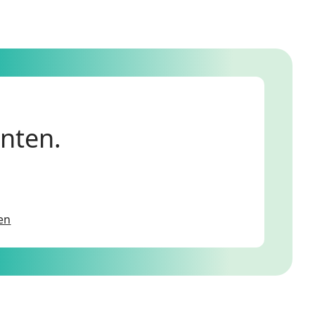
anten.
en