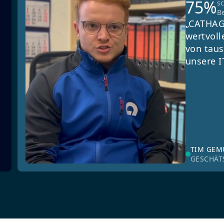
75%
s
B
„CATHAG
wertvoll
von taus
unsere I
TIM GE
GESCHÄT