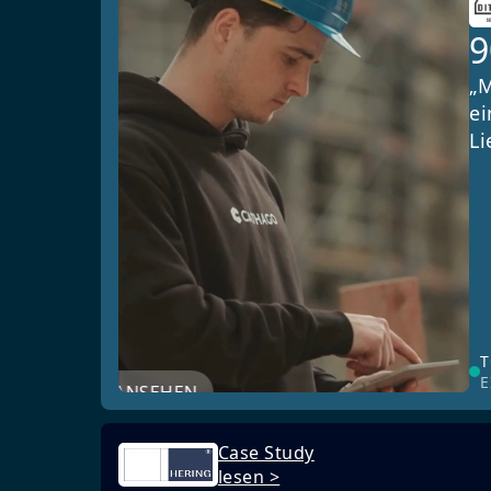
„M
ei
Li
T
E
JETZT ANSEHEN
Case Study
lesen >