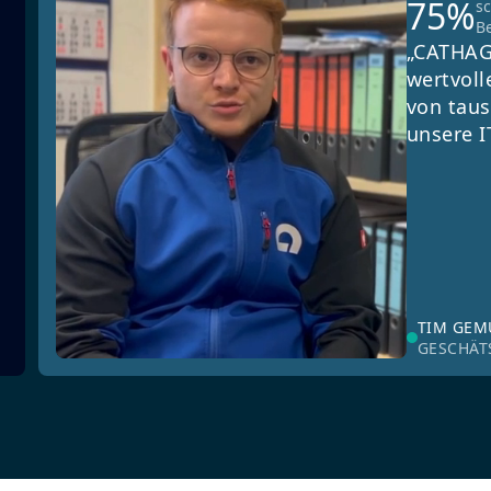
75%
s
B
„CATHAG
wertvoll
von taus
unsere I
TIM GE
GESCHÄT