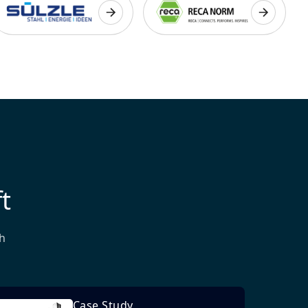
t
h
Case Study