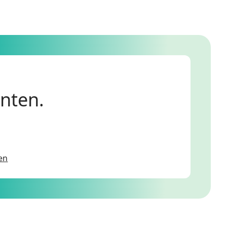
anten.
en