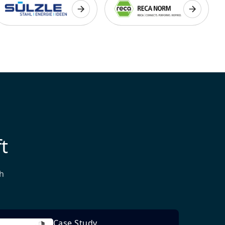
t
h
Case Study