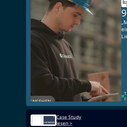
„M
ei
Li
T
E
JETZT ANSEHEN
Case Study
lesen >