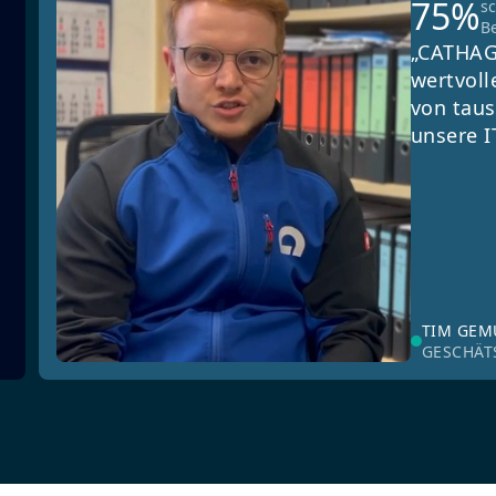
75%
s
B
„CATHAG
wertvoll
von taus
unsere I
TIM GE
GESCHÄT