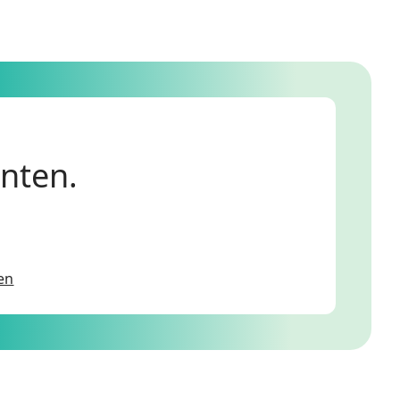
anten.
en