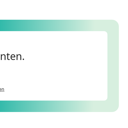
anten.
en