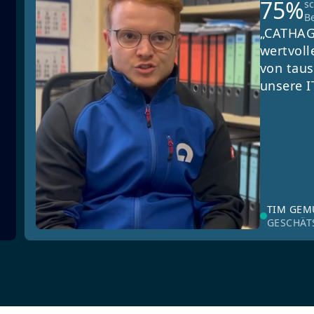
75%
s
B
„CATHAG
wertvoll
von taus
unsere I
TIM GE
GESCHÄT