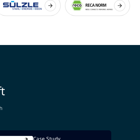
t
h
Case Study