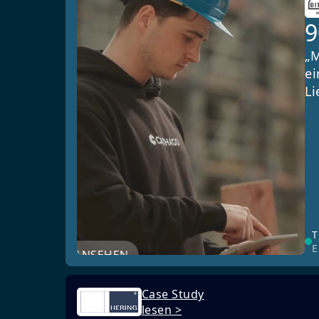
„M
ei
Li
T
E
JETZT ANSEHEN
Case Study
lesen >